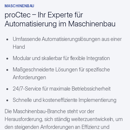
Pharmazie und Chemie
MASCHINENBAU
Produktion
proCtec – Ihr Experte für
Textilindustrie
Automatisierung im Maschinenbau
Karriere
Umfassende Automatisierungslösungen aus einer
Studium
Hand
Case Studies
Modular und skalierbar für flexible Integration
Kundenstimmen
Maßgeschneiderte Lösungen für spezifische
Anforderungen
24/7-Service für maximale Betriebssicherheit
Schnelle und kosteneffiziente Implementierung
Die Maschinenbau-Branche steht vor der
Herausforderung, sich ständig weiterzuentwickeln, um
den steigenden Anforderungen an Effizienz und