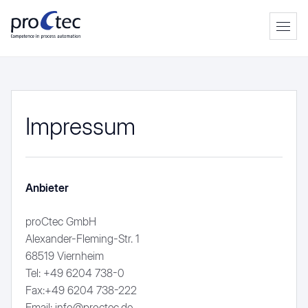
Prima
Men
Impressum
proCbatch
proCflex
proCvlies
Anbieter
Planung & Konzeption
proCMES
Projektierung & Entwicklung
proCretrofit
Installation & Inbetriebnahme
proCtec GmbH
proCextrusion
Automobilindustrie
Betrieb & Instandhaltung
Alexander-Fleming-Str. 1
Gummi- und Kunststoffindustrie
24/7 Service & Wartung
68519 Viernheim
Lebensmittelindustrie
Karriere
Tel: +49 6204 738-0
Luft- & Raumfahrt
Studium
Maschinenbau
Fax:+49 6204 738-222
Pharmazie und Chemie
Case Studies
Email: info@proctec.de