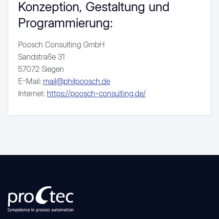
Konzeption, Gestaltung und
Programmierung:
Poosch Consulting GmbH
Sandstraße 31
57072 Siegen
E-Mail:
mail@philpoosch.de
Internet:
https://poosch-consulting.de/