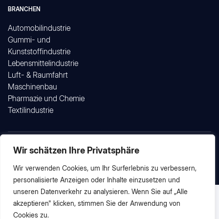
BRANCHEN
Automobilindustrie
Gummi- und
Kunststoffindustrie
Lebensmittelindustrie
Luft- & Raumfahrt
Maschinenbau
Pharmazie und Chemie
Textilindustrie
Wir schätzen Ihre Privatsphäre
© 2026 by proCtec GmbH
Impressum
Datenschutz
Wir verwenden Cookies, um Ihr Surferlebnis zu verbessern,
personalisierte Anzeigen oder Inhalte einzusetzen und
unseren Datenverkehr zu analysieren. Wenn Sie auf „Alle
English
(
Englisch
)
Deutsch
akzeptieren" klicken, stimmen Sie der Anwendung von
Cookies zu.