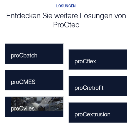
LÖSUNGEN
Entdecken Sie weitere Lösungen von
ProCtec
proCbatch
proCflex
proCMES
proCretrofit
proCvlies
proCextrusion