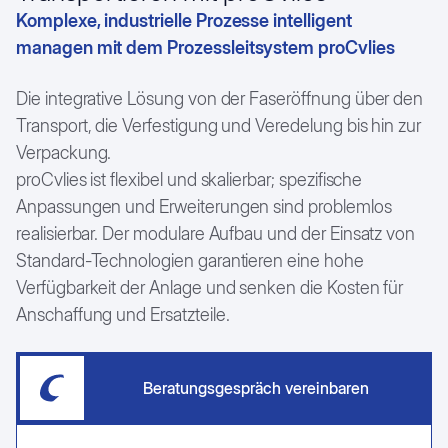
Komplexe, industrielle Prozesse intelligent
Installation & Inbetriebnahme
Automobilindustrie
Betrieb & Instandhaltung
managen mit dem Prozessleitsystem proCvlies
Gummi- und Kunststoffindustrie
24/7 Service & Wartung
Lebensmittelindustrie
Karriere
Die integrative Lösung von der Faseröffnung über den
Luft- & Raumfahrt
Studium
Maschinenbau
Transport, die Verfestigung und Veredelung bis hin zur
Pharmazie und Chemie
Case Studies
Verpackung.
Produktion
Kundenstimmen
proCvlies ist flexibel und skalierbar; spezifische
Textilindustrie
Anpassungen und Erweiterungen sind problemlos
realisierbar. Der modulare Aufbau und der Einsatz von
Standard-Technologien garantieren eine hohe
Verfügbarkeit der Anlage und senken die Kosten für
Anschaffung und Ersatzteile.
Beratungsgespräch vereinbaren